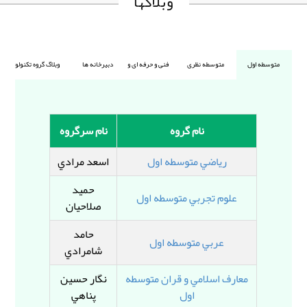
وبلاگها
نام گروه
نام سرگروه
رياضي متوسطه اول
اسعد مرادي
حميد
علوم تجربي متوسطه اول
صلاحيان
حامد
عربي متوسطه اول
شامرادي
معارف اسلامي و قران متوسطه
نگار حسين
اول
پناهي